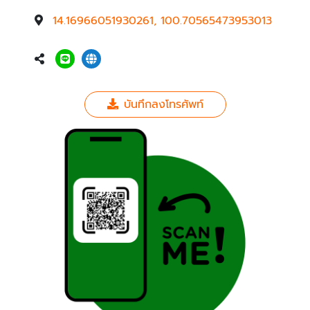
14.16966051930261, 100.70565473953013
บันทึกลงโทรศัพท์