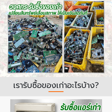
เรารับซื้อของเก่าอะไรบ้าง?