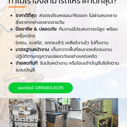
ทำไมเราจึงสามารถให้ราคาดีที่สุด?
ราคาดีที่สุด
: ส่งตรงโรงหลอม/คัดแยก ไม่ผ่านคนกลาง
อิงราคากลางตลาดรายวัน
มืออาชีพ & ปลอดภัย
: ทีมงานมีประสบการณ์สูง พร้อม
เครื่องจักร
(เครน, แบคโฮ, รถกระเช้า) เคลียร์งานไว ไม่ทิ้งงาน
มาตรฐานหน้างาน
: เก็บกวาดพื้นที่สะอาดหลังจบงาน
ปฏิบัติตามกฎความปลอดภัยอย่างเคร่งครัด
จ่ายสดทันที
: รับเงินหน้างาน หรือโอนเข้าบัญชีบริษัทตาม
ระบบบัญชี
แอดไลน์ 0894602035